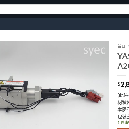
首頁
/
YA
加入
A2
願望
清單
2,
$
(此價
材積(C
本體重
包裝重
1 件庫