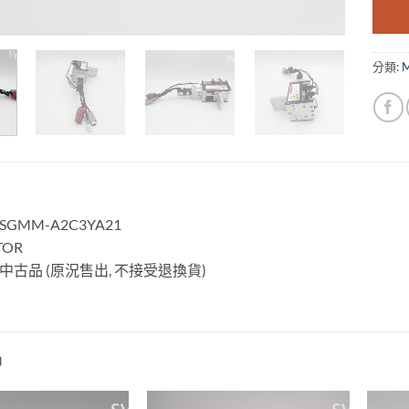
分類:
GMM-A2C3YA21
OR
古品 (原況售出, 不接受退換貨)
品