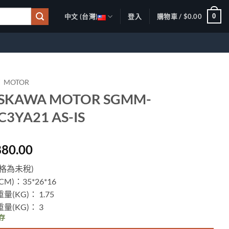
0
中文 (台灣)
登入
購物車 /
$
0.00
MOTOR
SKAWA MOTOR SGMM-
C3YA21 AS-IS
880.00
格為未稅)
M)：35*26*16
量(KG)： 1.75
量(KG)： 3
存