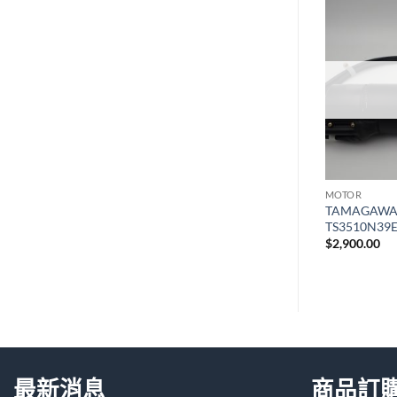
加入
加入
願望
願望
清單
清單
MOTOR
MOTOR
OR
Kollmorgen MOTOR U12D-
TAMAGAWA
5A ENC
B/ENC/516864
TS3510N39
$
4,100.00
$
2,900.00
最新消息
商品訂