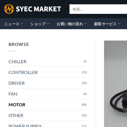
Skip
検
to
索
content
対
象:
ニュース
ショップ
お買い物の流れ
顧客サービス
BROWSE
CHILLER
(7)
CONTROLLER
(19)
DRIVER
(39)
FAN
(4)
MOTOR
(84)
OTHER
(10)
POWER SUPPLY
(11)