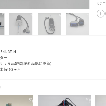
カテゴ
54N3E14
ター
明：良品(内部消耗品既に更新)
出荷後3ヶ月
品