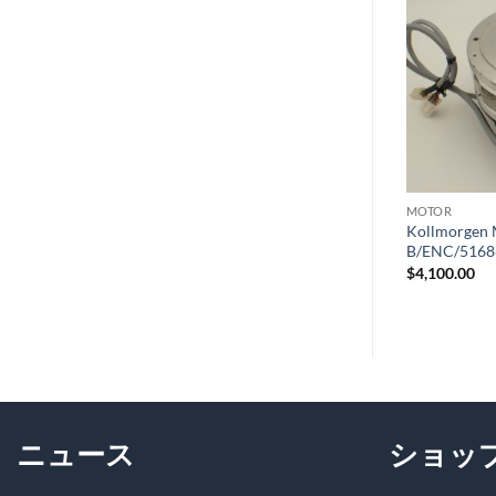
ウィ
ウィ
ッシ
ッシ
ュリ
ュリ
スト
スト
に追
に追
在庫切れ
加
加
MOTOR
MOTOR
OR
HARMONIC MOTOR RH-11-3001-
Kollmorgen
C
E100AL-SP
B/ENC/5168
$
1,950.00
$
4,100.00
ニュース
ショッ