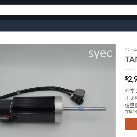
ホー
TA
ウィ
ッシ
ュリ
2,
$
スト
に追
外寸サ
加
正味重
総重量
在庫1