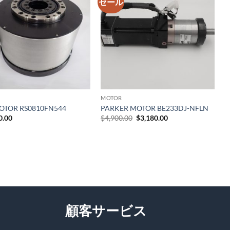
セール
ウィ
ウィ
ッシ
ッシ
ュリ
ュリ
スト
スト
に追
に追
加
加
MOTOR
OTOR RS0810FN544
PARKER MOTOR BE233DJ-NFLN
元
現
0.00
$
4,900.00
$
3,180.00
の
在
価
の
格
価
は
格
$4,900.00
は
で
$3,180.00
し
で
た。
す。
顧客サービス