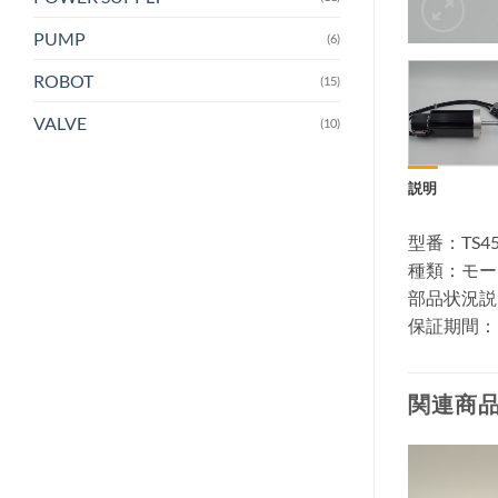
PUMP
(6)
ROBOT
(15)
VALVE
(10)
説明
型番：TS45
種類：モー
部品状況説
保証期間：
関連商