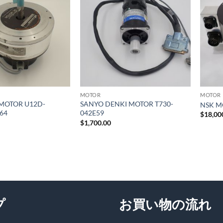
ウィ
ウィ
ッシ
ッシ
ュリ
ュリ
スト
スト
に追
に追
加
加
MOTOR
MOTOR
 MOTOR U12D-
SANYO DENKI MOTOR T730-
NSK M
64
042E59
$
18,00
$
1,700.00
プ
お買い物の流れ