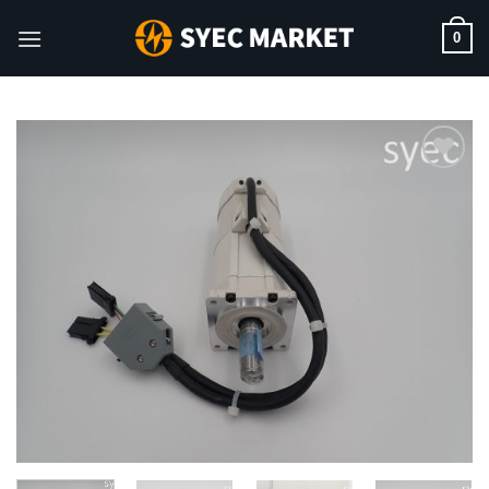
Skip
0
to
content
ウィ
ッシ
ュリ
スト
に追
加