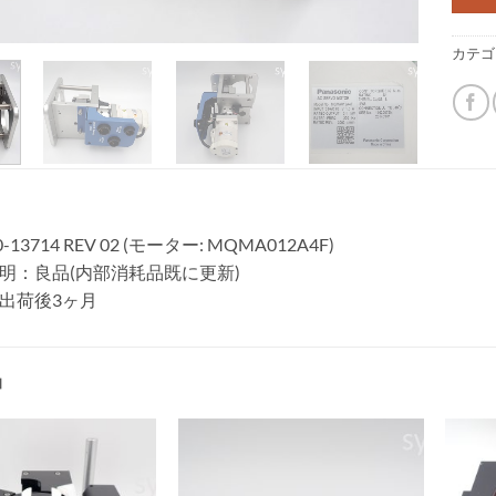
カテゴ
13714 REV 02 (モーター: MQMA012A4F)
明：良品(内部消耗品既に更新)
出荷後3ヶ月
品
ウィ
ウィ
ッシ
ッシ