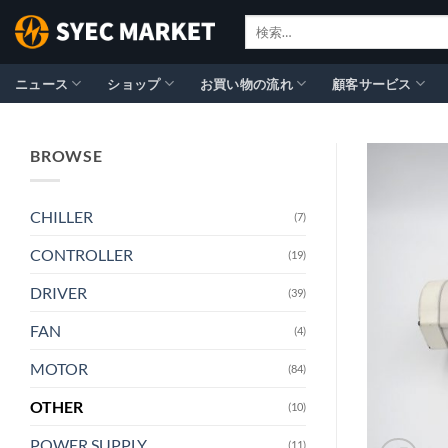
Skip
検
to
索
content
対
象:
ニュース
ショップ
お買い物の流れ
顧客サービス
BROWSE
CHILLER
(7)
CONTROLLER
(19)
DRIVER
(39)
FAN
(4)
MOTOR
(84)
OTHER
(10)
POWER SUPPLY
(11)