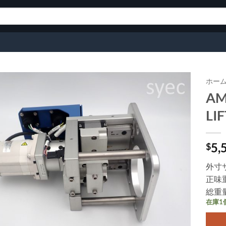
ホー
AM
ウィ
LI
ッシ
ュリ
スト
に追
5,
$
加
外寸サ
正味重
総重量
在庫1