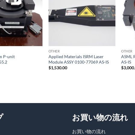
ュリ
ュリ
スト
スト
に追
に追
加
加
OTHER
OTHER
 P-unit
Applied Materials ISRM Laser
ASML R
55.2
Module ASSY 0100-77069 AS-IS
AS-IS
$
1,530.00
$
3,000
プ
お買い物の流れ
お買い物の流れ