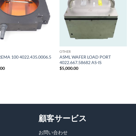
ュリ
ュリ
スト
スト
に追
に追
加
加
OTHER
EMA 100 4022.435.0006.5
ASML WAFER LOAD PORT
4022.667.58682 AS-IS
.00
$
5,000.00
顧客サービス
お問い合わせ