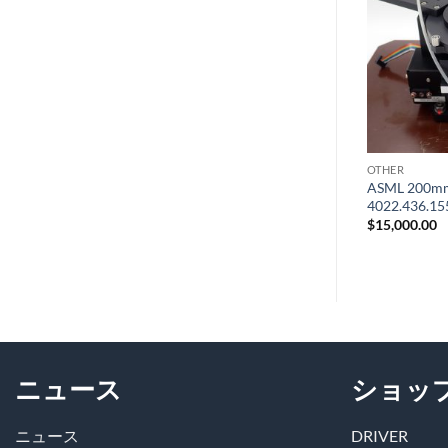
ュリ
ュリ
スト
スト
に追
に追
加
加
OTHER
OTHER
it
SIEMENS Industrial PC 6AG4131-
ASML 200mm
2GG21-0AX6 AS-IS
4022.436.15
$
2,420.00
$
15,000.00
ニュース
ショッ
ニュース
DRIVER