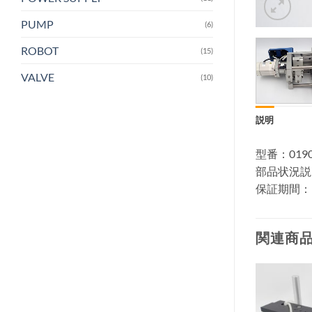
PUMP
(6)
ROBOT
(15)
VALVE
(10)
説明
型番：0190-
部品状況説
保証期間：
関連商
ウィ
ウィ
ッシ
ッシ